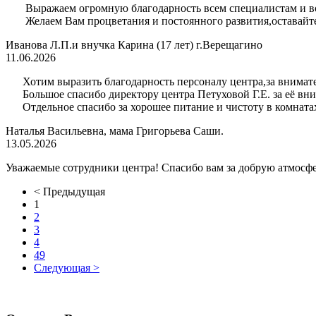
Выражаем огромную благодарность всем специалистам и воспи
Желаем Вам процветания и постоянного развития,оставайте
Иванова Л.П.и внучка Карина (17 лет) г.Верещагино
11.06.2026
Хотим выразить благодарность персоналу центра,за внимател
Большое спасибо директору центра Петуховой Г.Е. за её вним
Отдельное спасибо за хорошее питание и чистоту в комнатах
Наталья Васильевна, мама Григорьева Саши.
13.05.2026
Уважаемые сотрудники центра! Спасибо вам за добрую атмосферу
< Предыдущая
1
2
3
4
49
Следующая >