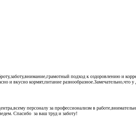
у,заботу,внимание,грамотный подход к оздоровлению и коррек
сно и вкусно кормят,питание разнообразное.Замечательно,что у д
тра,всему персоналу за профессионализм в работе,внимательно
дем. Спасибо за ваш труд и заботу!