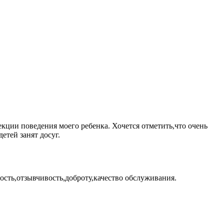
ции поведения моего ребенка. Хочется отметить,что очень
етей занят досуг.
сть,отзывчивость,доброту,качество обслуживания.