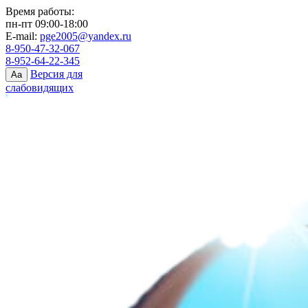
Время работы:
пн-пт 09:00-18:00
E-mail:
pge2005@yandex.ru
8-950-47-32-067
8-952-64-22-345
Версия для
Aa
слабовидящих